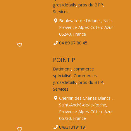
gros/détails
,
pros du BTP
,
Services
Boulevard de l'Ariane , Nice,
Provence-Alpes-Côte d'Azur
06240, France
04 89 97 80 45
POINT P
Batiment
,
commerce
spécialisé
,
Commerces
gros/détails
,
pros du BTP
,
Services
Chemin des Chênes Blancs ,
Saint-André-de-la-Roche,
Provence-Alpes-Côte d'Azur
06730, France
04931319119