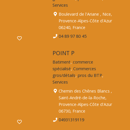
Services
Boulevard de l'Ariane , Nice,
Provence-Alpes-Côte d'Azur
06240, France
04 89 97 80 45
POINT P
Batiment
,
commerce
spécialisé
,
Commerces
gros/détails
,
pros du BTP
,
Services
Chemin des Chênes Blancs ,
Saint-André-de-la-Roche,
Provence-Alpes-Côte d'Azur
06730, France
04931319119